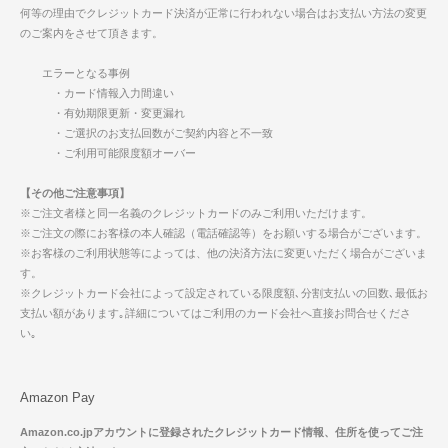
何等の理由でクレジットカード決済が正常に行われない場合はお支払い方法の変更
のご案内をさせて頂きます。
エラーとなる事例
・カード情報入力間違い
・有効期限更新・変更漏れ
・ご選択のお支払回数がご契約内容と不一致
・ご利用可能限度額オーバー
【その他ご注意事項】
※ご注文者様と同一名義のクレジットカードのみご利用いただけます。
※ご注文の際にお客様の本人確認（電話確認等）をお願いする場合がございます。
※お客様のご利用状態等によっては、他の決済方法に変更いただく場合がございま
す。
※クレジットカード会社によって設定されている限度額､分割支払いの回数､最低お
支払い額があります｡詳細についてはご利用のカード会社へ直接お問合せくださ
い｡
Amazon Pay
Amazon.co.jpアカウントに登録されたクレジットカード情報、住所を使ってご注