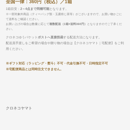
全国一律：360円（税込）／1箱
1箱目安：
2～4点まで同梱可能
となります。
※一部対象外商品（ティーバッグ類・玉露焙じ茶等）がございますので、お買い物かごに
て送料をご確認ください。
お買い上げの場合は数量に応じて
複数配送（1箱×送料360円）
となりますのでご了承くだ
さい。
クロネコゆうパケット
ポストへ直接投函
する配送方法になります。
配送員手渡しをご希望の場合や贈り物の場合は【クロネコヤマト｜宅配便】をご利
用ください。
※ギフト対応（ラッピング・熨斗）不可・代金引換不可・日時指定不可
※宅配便商品とは同時注文できません。
クロネコヤマト