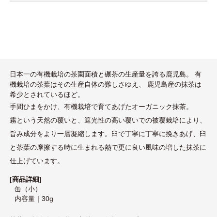
日本一の有機栽培の茶園面積と碾茶の生産量を誇る鹿児島。 有
機栽培の茶葉はその生産自体の難しさゆえ、 鹿児島産の抹茶は
希少とされているほど。
手間ひまをかけ、有機栽培で育てあげたオーガニック抹茶。
霧という天然の覆いと、遮光性の高い覆いでの被覆栽培により、
旨み成分をより一層凝縮します。臼で丁寧に丁寧に挽きあげ、臼
と茶葉の摩擦する時に生まれる熱で更に良い風味の増した抹茶に
仕上げています。
[商品詳細]
缶（小）
内容量｜30g