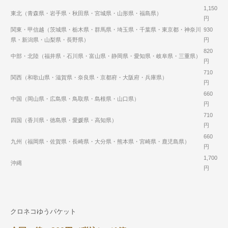
1,150
東北（青森県・岩手県・秋田県・宮城県・山形県・福島県）
円
関東・甲信越（茨城県・栃木県・群馬県・埼玉県・千葉県・東京都・神奈川
930
県・新潟県・山梨県・長野県）
円
820
中部・北陸（福井県・石川県・富山県・静岡県・愛知県・岐阜県・三重県）
円
710
関西（和歌山県・滋賀県・奈良県・京都府・大阪府・兵庫県）
円
660
中国（岡山県・広島県・鳥取県・島根県・山口県）
円
710
四国（香川県・徳島県・愛媛県・高知県）
円
660
九州（福岡県・佐賀県・長崎県・大分県・熊本県・宮崎県・鹿児島県）
円
1,700
沖縄
円
クロネコゆうパケット