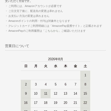
文いただく方法です。
・ ご利用には、Amazonアカウントが必要です
・ ご注文完了後に、配送先の変更は承れません
・ お支払い方法の変更は承れません
・ Amazonポイントの利用・付与は対象外となります
・ クレジットカードご利用明細には「AmazonPay提携サイト」と記載されます
・ AmazonPayのご利用履歴は「
こちらから
」ご確認いただけます
営業日について
2026年8月
日
月
火
水
木
金
土
1
2
3
4
5
6
7
8
9
10
11
12
13
14
15
16
17
18
19
20
21
22