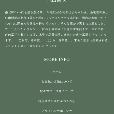
池田研太
南北600kmにも渡る鹿児島。 平地広がる南部はまろやかさ、温暖差の激し
い山間部の北部は香りの強いしっかりさと言う具合に、県内の産地でもそ
れぞれに際立った個性を持っています。そんな豊かで恵まれた産地におい
て、仕入れからブレンド、旨みを最大限に引き出す焙煎まで、全ての仕上
げの工程を私どもは高い水準で品質管理の徹底した自社工場で担っており
ます。 「これぞ、選茶堂」「だから、選茶堂」。末長く愛され信頼される
ブランドを築いて参りたいと存じます。
MORE INFO
ホーム
お支払い方法について
配送方法・送料について
特定商取引法に基づく表記
プライバシーポリシー