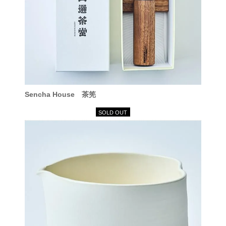
Sencha House 茶筅
SOLD OUT