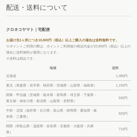
配送・送料について
クロネコヤマト｜宅配便
お届け先1ヶ所につき10,800円（税込）以上ご購入の場合は送料無料です。
※ポイントご利用の際は、ポイントご利用後の商品代金が10,800円（税込）以上の
場合に送料無料が適用になります。
※送料は税込です。
地域
送料
北海道
1,480円
東北（青森県・岩手県・秋田県・宮城県・山形県・福島県）
1,150円
関東・甲信越（茨城県・栃木県・群馬県・埼玉県・千葉県・
930円
東京都・神奈川県・新潟県・山梨県・長野県）
中部・北陸（福井県・石川県・富山県・静岡県・愛知県・岐
820円
阜県・三重県）
関西（和歌山県・滋賀県・奈良県・京都府・大阪府・兵庫
710円
県）