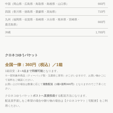
中国（岡山県・広島県・鳥取県・島根県・山口県）
660円
四国（香川県・徳島県・愛媛県・高知県）
710円
九州（福岡県・佐賀県・長崎県・大分県・熊本県・宮崎県・
660円
鹿児島県）
沖縄
1,700円
クロネコゆうパケット
全国一律：360円（税込）／1箱
1箱目安：
2～4点まで同梱可能
となります。
※一部対象外商品（ティーバッグ類・玉露焙じ茶等）がございますので、お買い物かごに
て送料をご確認ください。
お買い上げの場合は数量に応じて
複数配送（1箱×送料360円）
となりますのでご了承くだ
さい。
クロネコゆうパケット
ポストへ直接投函
する配送方法になります。
配送員手渡しをご希望の場合や贈り物の場合は【クロネコヤマト｜宅配便】をご利
用ください。