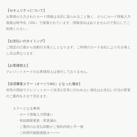
【セキュリティについて】
お客様が入力されたカード情報は当店に送られること無く、さらにカード情報入力
画面は暗号化（SSL）で保護されています。情報流出はありませんので安心してご
利用ください。
【お支払いのタイミング】
ご指定の口座から自動引き落としとなります。ご利用のカード会社により引き落と
し日は異なります。
【お客様控え】
クレジットカードのお客様控えは発行しておりません。
【決済審査エラー（オーソリNG）となった場合】
何等の理由でクレジットカード決済が正常に行われない場合はお支払い方法の変更
のご案内をさせて頂きます。
エラーとなる事例
・カード情報入力間違い
・有効期限更新・変更漏れ
・ご選択のお支払回数がご契約内容と不一致
・ご利用可能限度額オーバー