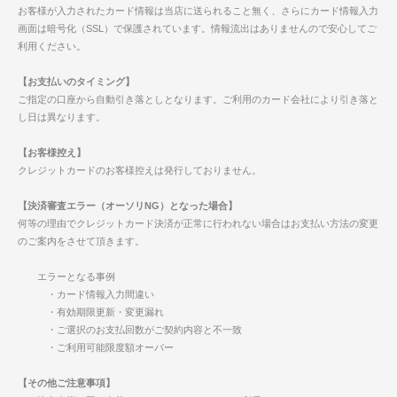
お客様が入力されたカード情報は当店に送られること無く、さらにカード情報入力
画面は暗号化（SSL）で保護されています。情報流出はありませんので安心してご
利用ください。
【お支払いのタイミング】
ご指定の口座から自動引き落としとなります。ご利用のカード会社により引き落と
し日は異なります。
【お客様控え】
クレジットカードのお客様控えは発行しておりません。
【決済審査エラー（オーソリNG）となった場合】
何等の理由でクレジットカード決済が正常に行われない場合はお支払い方法の変更
のご案内をさせて頂きます。
エラーとなる事例
・カード情報入力間違い
・有効期限更新・変更漏れ
・ご選択のお支払回数がご契約内容と不一致
・ご利用可能限度額オーバー
【その他ご注意事項】