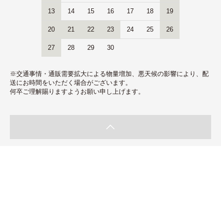
13
14
15
16
17
18
19
20
21
22
23
24
25
26
27
28
29
30
※交通事情・通販需要拡大による物量増加、悪天候の影響により、配
送にお時間をいただく場合がございます。
何卒ご理解賜りますようお願い申し上げます。
池田研太
南北600kmにも渡る鹿児島。 平地広がる南部はまろやかさ、温暖差の激し