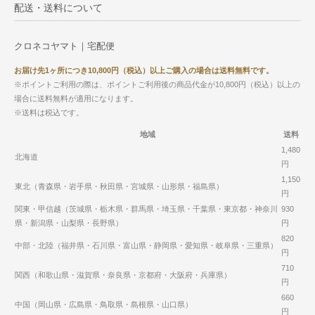
配送・送料について
クロネコヤマト｜宅配便
お届け先1ヶ所につき10,800円（税込）以上ご購入の場合は送料無料です。
※ポイントご利用の際は、ポイントご利用後の商品代金が10,800円（税込）以上の
場合に送料無料が適用になります。
※送料は税込です。
地域
送料
1,480
北海道
円
1,150
東北（青森県・岩手県・秋田県・宮城県・山形県・福島県）
円
関東・甲信越（茨城県・栃木県・群馬県・埼玉県・千葉県・東京都・神奈川
930
県・新潟県・山梨県・長野県）
円
820
中部・北陸（福井県・石川県・富山県・静岡県・愛知県・岐阜県・三重県）
円
710
関西（和歌山県・滋賀県・奈良県・京都府・大阪府・兵庫県）
円
660
中国（岡山県・広島県・鳥取県・島根県・山口県）
円