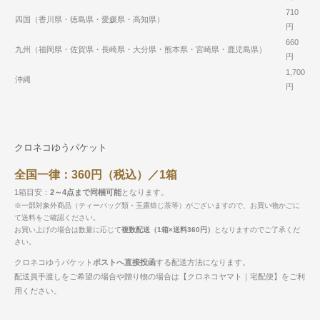
710
四国（香川県・徳島県・愛媛県・高知県）
円
660
九州（福岡県・佐賀県・長崎県・大分県・熊本県・宮崎県・鹿児島県）
円
1,700
沖縄
円
クロネコゆうパケット
全国一律：360円（税込）／1箱
1箱目安：
2～4点まで同梱可能
となります。
※一部対象外商品（ティーバッグ類・玉露焙じ茶等）がございますので、お買い物かごに
て送料をご確認ください。
お買い上げの場合は数量に応じて
複数配送（1箱×送料360円）
となりますのでご了承くだ
さい。
クロネコゆうパケット
ポストへ直接投函
する配送方法になります。
配送員手渡しをご希望の場合や贈り物の場合は【クロネコヤマト｜宅配便】をご利
用ください。