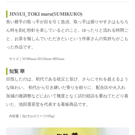
JINSUI_TOKI maru(SUMIKURO)
長い横手の取っ手が目を引く急須。取っ手は握りやすさはもちろ
ん時を刻む秒針を表しているとのこと。ゆったりと流れる時間ご
と、お茶を愉しんでいただきたいという作家さんの気持ちがこも
った作品です。
サイズ｜W180mm×D120mm×H95mm
知覧 華
目指したのは、初代である祖父と並び、さらにそれを超えるよう
な味わい。 初代から引き継いだ香りを頼りに、配合比や火入れ
加減の微調整などにおいて幾度となく試行錯誤を重ねてたどり着
いた、池田選茶堂を代表する看板商品です。
内容量｜缶(大)x1[リーフ100g]