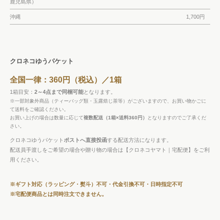
鹿児島県）
沖縄
1,700円
クロネコゆうパケット
全国一律：360円（税込）／1箱
1箱目安：
2～4点まで同梱可能
となります。
※一部対象外商品（ティーバッグ類・玉露焙じ茶等）がございますので、お買い物かごに
て送料をご確認ください。
お買い上げの場合は数量に応じて
複数配送（1箱×送料360円）
となりますのでご了承くだ
さい。
クロネコゆうパケット
ポストへ直接投函
する配送方法になります。
配送員手渡しをご希望の場合や贈り物の場合は【クロネコヤマト｜宅配便】をご利
用ください。
※ギフト対応（ラッピング・熨斗）不可・代金引換不可・日時指定不可
※宅配便商品とは同時注文できません。