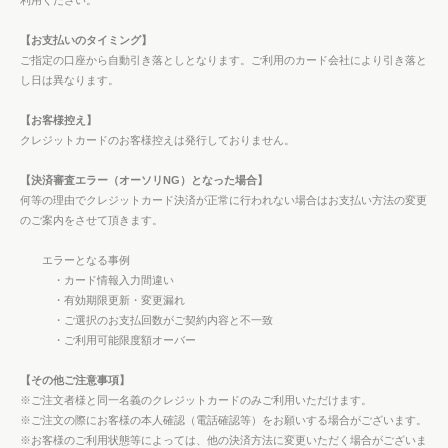
利用ください。
【お支払いのタイミング】
ご指定の口座から自動引き落としとなります。ご利用のカード会社により引き落と
し日は異なります。
【お客様控え】
クレジットカードのお客様控えは発行しておりません。
【決済審査エラー（オーソリNG）となった場合】
何等の理由でクレジットカード決済が正常に行われない場合はお支払い方法の変更
のご案内をさせて頂きます。
エラーとなる事例
・カード情報入力間違い
・有効期限更新・変更漏れ
・ご選択のお支払回数がご契約内容と不一致
・ご利用可能限度額オーバー
【その他ご注意事項】
※ご注文者様と同一名義のクレジットカードのみご利用いただけます。
※ご注文の際にお客様の本人確認（電話確認等）をお願いする場合がございます。
※お客様のご利用状態等によっては、他の決済方法に変更いただく場合がございま