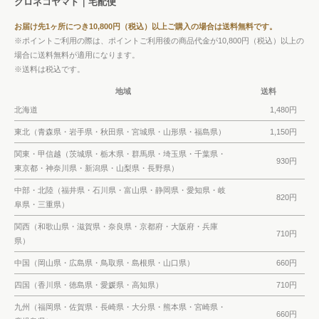
クロネコヤマト｜宅配便
お届け先1ヶ所につき10,800円（税込）以上ご購入の場合は送料無料です。
※ポイントご利用の際は、ポイントご利用後の商品代金が10,800円（税込）以上の
場合に送料無料が適用になります。
※送料は税込です。
地域
送料
北海道
1,480円
東北（青森県・岩手県・秋田県・宮城県・山形県・福島県）
1,150円
関東・甲信越（茨城県・栃木県・群馬県・埼玉県・千葉県・
930円
東京都・神奈川県・新潟県・山梨県・長野県）
中部・北陸（福井県・石川県・富山県・静岡県・愛知県・岐
820円
阜県・三重県）
関西（和歌山県・滋賀県・奈良県・京都府・大阪府・兵庫
710円
県）
中国（岡山県・広島県・鳥取県・島根県・山口県）
660円
四国（香川県・徳島県・愛媛県・高知県）
710円
九州（福岡県・佐賀県・長崎県・大分県・熊本県・宮崎県・
660円