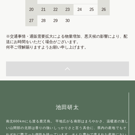
20
21
22
23
24
25
26
27
28
29
30
※交通事情・通販需要拡大による物量増加、悪天候の影響により、配
送にお時間をいただく場合がございます。
何卒ご理解賜りますようお願い申し上げます。
池田研太
南北600kmにも渡る鹿児島。 平地広がる南部はまろやかさ、温暖差の激し
い山間部の北部は香りの強いしっかりさと言う具合に、県内の産地でもそ
れぞれに際立った個性を持っています。そんな豊かで恵まれた産地におい