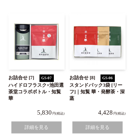
お詰合せ [7]
お詰合せ [8]
GS-07
GS-06
ハイドロフラスク×池田選
スタンドパック3袋 [リー
茶堂コラボボトル・知覧
フ]｜知覧 華・発酵茶・深
華
蒸
5,830
4,428
円(税込)
円(税込)
詳細を見る
詳細を見る