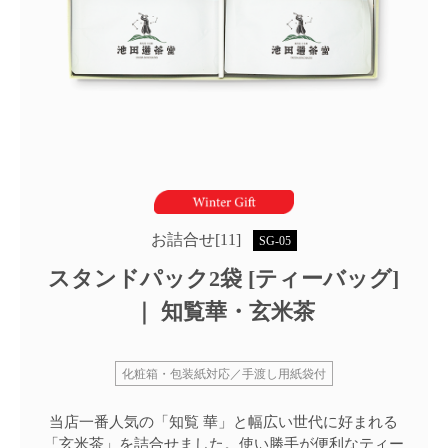
お詰合せ[11]
SG-05
スタンドパック2袋 [ティーバッグ]
｜ 知覧華・玄米茶
化粧箱・包装紙対応／手渡し用紙袋付
当店一番人気の「知覧 華」と幅広い世代に好まれる
「玄米茶」を詰合せました。使い勝手が便利なティー