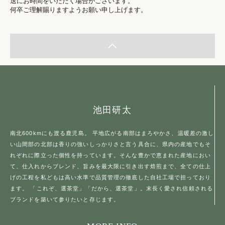
送にお時間をいただく場合がございます。
何卒ご理解賜りますようお願い申し上げます。
池田研太
南北600kmにも渡る鹿児島。 平地広がる南部はまろやかさ、温暖差の激し
い山間部の北部は香りの強いしっかりさと言う具合に、県内の産地でもそ
れぞれに際立った個性を持っています。そんな豊かで恵まれた産地におい
て、仕入れからブレンド、旨みを最大限に引き出す焙煎まで、全ての仕上
げの工程を私どもは高い水準で品質管理の徹底した自社工場で担っており
ます。 「これぞ、選茶堂」「だから、選茶堂」。末長く愛され信頼される
ブランドを築いて参りたいと存じます。