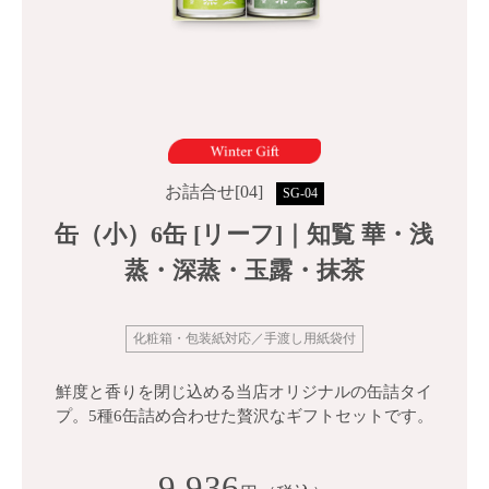
お詰合せ[04]
SG-04
缶（小）6缶 [リーフ]｜知覧 華・浅
蒸・深蒸・玉露・抹茶
化粧箱・包装紙対応／手渡し用紙袋付
鮮度と香りを閉じ込める当店オリジナルの缶詰タイ
プ。5種6缶詰め合わせた贅沢なギフトセットです。
9,936