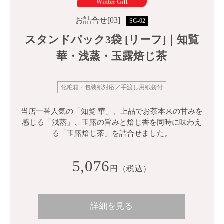
お詰合せ[03]
SG-02
スタンドパック3袋 [リーフ]｜知覧
華・浅蒸・玉露焙じ茶
化粧箱・包装紙対応／手渡し用紙袋付
当店一番人気の「知覧 華」、上品でお茶本来の甘みを
感じる「浅蒸」、玉露の旨みと焙じ香を同時に味わえ
る「玉露焙じ茶」を詰合せました。
5,076
円（税込）
詳細を見る