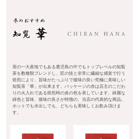
冬の
茶の一大産地でもある鹿児島の中でもトップレベルの知覧
茶を数種類ブレンドし、匠の技と非常に繊細な感覚で行う
焙煎により、旨味がたっぷりで後味の良い究極に美味しい
知覧茶「華」が出来ます。パッケージの赤は店主のこだわ
りの火入れである焙煎時の炎の色を表しています。綺麗な
緑色と旨味、後味の良さが特徴の、当店の代表的な商品。
ホットでも水出しでも、どちらも美味しくお飲み頂けま
す。