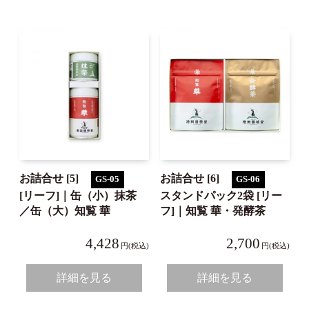
お詰合せ [5]
お詰合せ [6]
GS-05
GS-06
[リーフ]｜缶（小）抹茶
スタンドパック2袋 [リー
／缶（大）知覧 華
フ]｜知覧 華・発酵茶
4,428
2,700
円(税込)
円(税込)
詳細を見る
詳細を見る