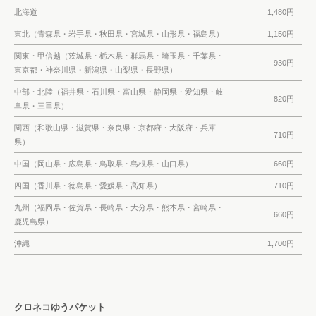
北海道
1,480円
東北（青森県・岩手県・秋田県・宮城県・山形県・福島県）
1,150円
関東・甲信越（茨城県・栃木県・群馬県・埼玉県・千葉県・
930円
東京都・神奈川県・新潟県・山梨県・長野県）
中部・北陸（福井県・石川県・富山県・静岡県・愛知県・岐
820円
阜県・三重県）
関西（和歌山県・滋賀県・奈良県・京都府・大阪府・兵庫
710円
県）
中国（岡山県・広島県・鳥取県・島根県・山口県）
660円
四国（香川県・徳島県・愛媛県・高知県）
710円
九州（福岡県・佐賀県・長崎県・大分県・熊本県・宮崎県・
660円
鹿児島県）
沖縄
1,700円
クロネコゆうパケット