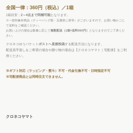
全国一律：360円（税込）／1箱
1箱目安：
2～4点まで同梱可能
となります。
※一部対象外商品（ティーバッグ類・玉露焙じ茶等）がございますので、お買い物かごに
て送料をご確認ください。
お買い上げの場合は数量に応じて
複数配送（1箱×送料360円）
となりますのでご了承くだ
さい。
クロネコゆうパケット
ポストへ直接投函
する配送方法になります。
配送員手渡しをご希望の場合や贈り物の場合は【クロネコヤマト｜宅配便】をご利
用ください。
※ギフト対応（ラッピング・熨斗）不可・代金引換不可・日時指定不可
※宅配便商品とは同時注文できません。
クロネコヤマト