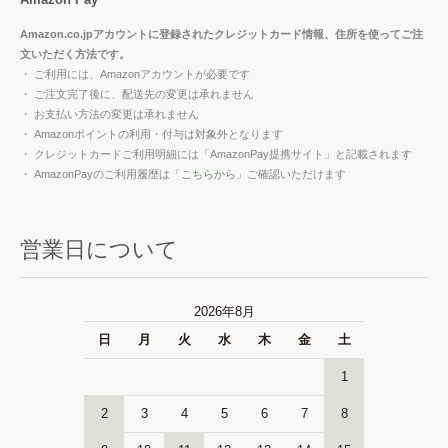
Amazon.co.jpアカウントに登録されたクレジットカード情報、住所を使ってご注
文いただく方法です。
・ ご利用には、Amazonアカウントが必要です
・ ご注文完了後に、配送先の変更は承れません
・ お支払い方法の変更は承れません
・ Amazonポイントの利用・付与は対象外となります
・ クレジットカードご利用明細には「AmazonPay提携サイト」と記載されます
・ AmazonPayのご利用履歴は「
こちらから
」ご確認いただけます
営業日について
2026年8月
日
月
火
水
木
金
土
1
2
3
4
5
6
7
8