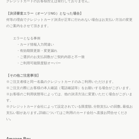
クレジットカードのお客様控えは発行しておりません。
【決済審査エラー（オーソリNG）となった場合】
何等の理由でクレジットカード決済が正常に行われない場合はお支払い方法の変更
のご案内をさせて頂きます。
エラーとなる事例
・カード情報入力間違い
・有効期限更新・変更漏れ
・ご選択のお支払回数がご契約内容と不一致
・ご利用可能限度額オーバー
【その他ご注意事項】
※ご注文者様と同一名義のクレジットカードのみご利用いただけます。
※ご注文の際にお客様の本人確認（電話確認等）をお願いする場合がございます。
※お客様のご利用状態等によっては、他の決済方法に変更いただく場合がございま
す。
※クレジットカード会社によって設定されている限度額､分割支払いの回数､最低お
支払い額があります｡詳細についてはご利用のカード会社へ直接お問合せくださ
い｡
Amazon Pay